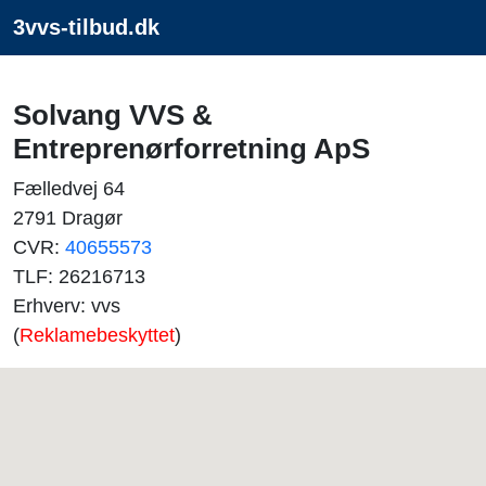
3vvs-tilbud.dk
Solvang VVS &
Entreprenørforretning ApS
Fælledvej 64
2791 Dragør
CVR:
40655573
TLF: 26216713
Erhverv: vvs
(
Reklamebeskyttet
)