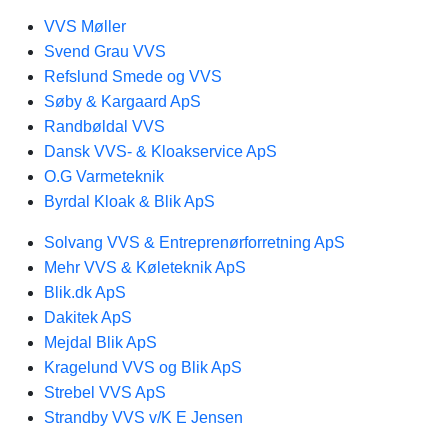
VVS Møller
Svend Grau VVS
Refslund Smede og VVS
Søby & Kargaard ApS
Randbøldal VVS
Dansk VVS- & Kloakservice ApS
O.G Varmeteknik
Byrdal Kloak & Blik ApS
Solvang VVS & Entreprenørforretning ApS
Mehr VVS & Køleteknik ApS
Blik.dk ApS
Dakitek ApS
Mejdal Blik ApS
Kragelund VVS og Blik ApS
Strebel VVS ApS
Strandby VVS v/K E Jensen