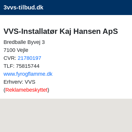
3vvs-tilbud.dk
VVS-Installatør Kaj Hansen ApS
Bredballe Byvej 3
7100 Vejle
CVR:
21780197
TLF: 75815744
www.fyrogflamme.dk
Erhverv: VVS
(
Reklamebeskyttet
)