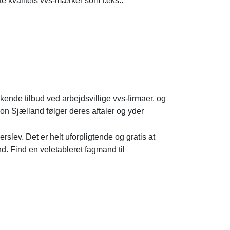
te kvalitets vvs-mærker som f.eks.:
kende tilbud ved arbejdsvillige vvs-firmaer, og
egion Sjælland følger deres aftaler og yder
lev. Det er helt uforpligtende og gratis at
d. Find en veletableret fagmand til