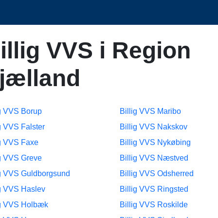
illig VVS i Region
jælland
ig VVS Borup
Billig VVS Maribo
ig VVS Falster
Billig VVS Nakskov
ig VVS Faxe
Billig VVS Nykøbing
ig VVS Greve
Billig VVS Næstved
ig VVS Guldborgsund
Billig VVS Odsherred
ig VVS Haslev
Billig VVS Ringsted
ig VVS Holbæk
Billig VVS Roskilde