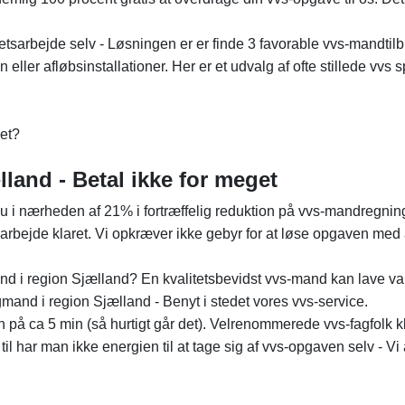
tsarbejde selv - Løsningen er er finde 3 favorable vvs-mandtilbu
eller afløbsinstallationer. Her er et udvalg af ofte stillede vvs 
let?
lland - Betal ikke for meget
r du i nærheden af 21% i fortræffelig reduktion på vvs-mandregn
ejde klaret. Vi opkræver ikke gebyr for at løse opgaven med at f
and i region Sjælland? En kvalitetsbevidst vvs-mand kan lave v
gmand i region Sjælland - Benyt i stedet vores vvs-service.
 ca 5 min (så hurtigt går det). Velrenommerede vvs-fagfolk klar
til har man ikke energien til at tage sig af vvs-opgaven selv - Vi a