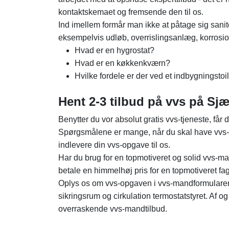
kontaktskemaet og fremsende den til os.
Ind imellem formår man ikke at påtage sig sanite
eksempelvis udløb, overrislingsanlæg, korrosion 
Hvad er en hygrostat?
Hvad er en køkkenkværn?
Hvilke fordele er der ved et indbygningstoi
Hent 2-3 tilbud på vvs på Sjæ
Benytter du vor absolut gratis vvs-tjeneste, få
Spørgsmålene er mange, når du skal have vvs-arb
indlevere din vvs-opgave til os.
Har du brug for en topmotiveret og solid vvs-m
betale en himmelhøj pris for en topmotiveret fa
Oplys os om vvs-opgaven i vvs-mandformularen på
sikringsrum og cirkulation termostatstyret. Af og 
overraskende vvs-mandtilbud.