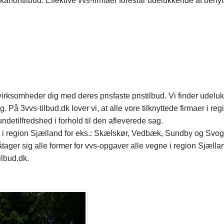
kanontilbud. Effektive vvs-firmaer foreslår udelukkende at benyt
irksomheder dig med deres prisfaste pristilbud. Vi finder udeluk
g. På 3vvs-tilbud.dk lover vi, at alle vore tilknyttede firmaer i r
undetilfredshed i forhold til den afleverede sag.
i region Sjælland for eks.: Skælskør, Vedbæk, Sundby og Svogers
ger sig alle former for vvs-opgaver alle vegne i region Sjællan
ilbud.dk.