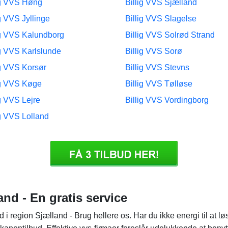
ig VVS Høng
Billig VVS Sjælland
ig VVS Jyllinge
Billig VVS Slagelse
ig VVS Kalundborg
Billig VVS Solrød Strand
ig VVS Karlslunde
Billig VVS Sorø
ig VVS Korsør
Billig VVS Stevns
ig VVS Køge
Billig VVS Tølløse
ig VVS Lejre
Billig VVS Vordingborg
ig VVS Lolland
and - En gratis service
d i region Sjælland - Brug hellere os. Har du ikke energi til a