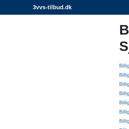
3vvs-tilbud.dk
B
S
Bill
Bill
Bill
Bill
Bill
Bill
Bill