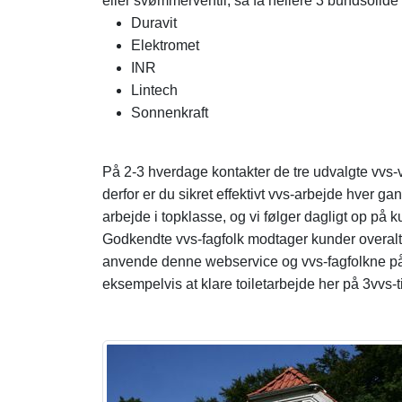
eller svømmerventil, så få hellere 3 bundsolide 
Duravit
Elektromet
INR
Lintech
Sonnenkraft
På 2-3 hverdage kontakter de tre udvalgte vvs-v
derfor er du sikret effektivt vvs-arbejde hver gan
arbejde i topklasse, og vi følger dagligt op på k
Godkendte vvs-fagfolk modtager kunder overalt 
anvende denne webservice og vvs-fagfolkne påta
eksempelvis at klare toiletarbejde her på 3vvs-t