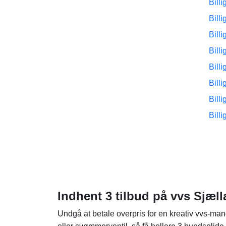
Bill
Bill
Bill
Bill
Bill
Bill
Bill
Bill
Indhent 3 tilbud på vvs Sjæll
Undgå at betale overpris for en kreativ vvs-man