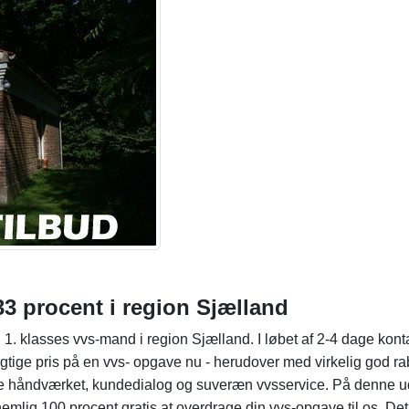
 33 procent i region Sjælland
. klasses vvs-mand i region Sjælland. I løbet af 2-4 dage kont
rigtige pris på en vvs- opgave nu - herudover med virkelig god ra
åde håndværket, kundedialog og suveræn vvsservice. På denne udb
nemlig 100 procent gratis at overdrage din vvs-opgave til os. Det