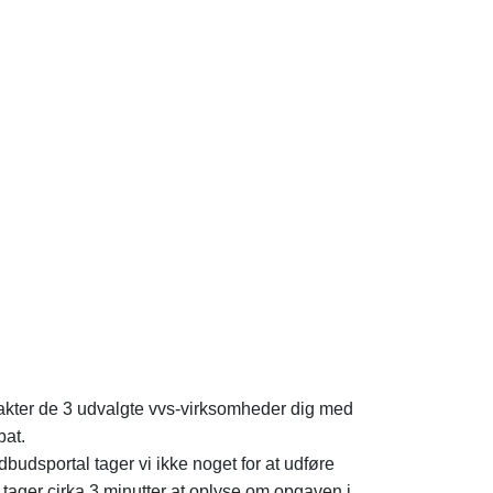
akter de 3 udvalgte vvs-virksomheder dig med
bat.
udsportal tager vi ikke noget for at udføre
 tager cirka 3 minutter at oplyse om opgaven i