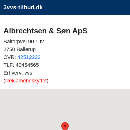
3vvs-tilbud.dk
Albrechtsen & Søn ApS
Baltorpvej 90 1 tv
2750 Ballerup
CVR:
42512222
TLF: 40454565
Erhverv: vvs
(
Reklamebeskyttet
)