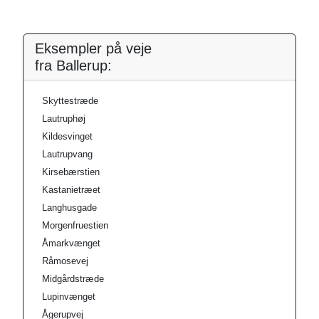
Eksempler på veje
fra Ballerup:
Skyttestræde
Lautruphøj
Kildesvinget
Lautrupvang
Kirsebærstien
Kastanietræet
Langhusgade
Morgenfruestien
Åmarkvænget
Råmosevej
Midgårdstræde
Lupinvænget
Ågerupvej