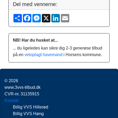
Del med vennerne:
S
F
M
X
L
E
h
a
e
i
m
a
c
s
n
a
r
e
s
k
i
e
b
e
e
l
o
n
d
NB! Har du husket at...
o
g
I
k
e
n
... du ligeledes kan sikre dig 2-3 generøse tilbud
r
på en
veloplagt havemand
i Horsens kommune.
© 2026
www.3vvs-tilbud.dk
CVR-nr. 31135915
Kontakt
Billig VVS Hillerød
Billig VVS Høng