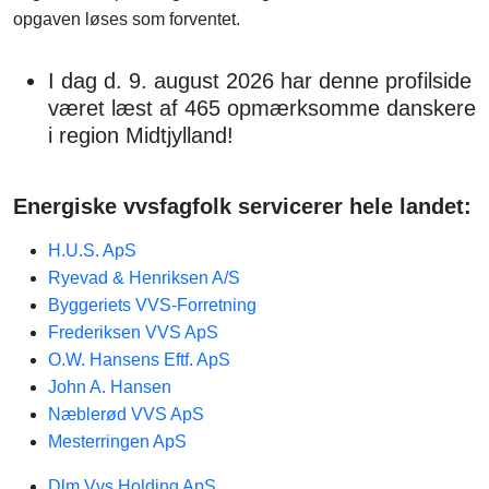
opgaven løses som forventet.
I dag d. 9. august 2026 har denne profilside
været læst af 465 opmærksomme danskere
i region Midtjylland!
Energiske vvsfagfolk servicerer hele landet:
H.U.S. ApS
Ryevad & Henriksen A/S
Byggeriets VVS-Forretning
Frederiksen VVS ApS
O.W. Hansens Eftf. ApS
John A. Hansen
Næblerød VVS ApS
Mesterringen ApS
Dlm Vvs Holding ApS