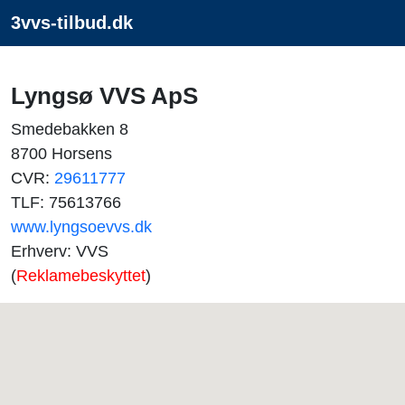
3vvs-tilbud.dk
Lyngsø VVS ApS
Smedebakken 8
8700 Horsens
CVR:
29611777
TLF: 75613766
www.lyngsoevvs.dk
Erhverv: VVS
(
Reklamebeskyttet
)