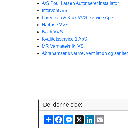
A/S Poul Larsen Autoriseret Installatør
Intervent A/S
Lorentzen & Klok VVS-Service ApS
Harløse VVS
Bach VVS
Kvalitetsservice 1 ApS
MR Varmeteknik IVS
Abrahamsens varme, ventilation og sanitet
Del denne side:
S
F
M
X
L
E
h
a
e
i
m
a
c
s
n
a