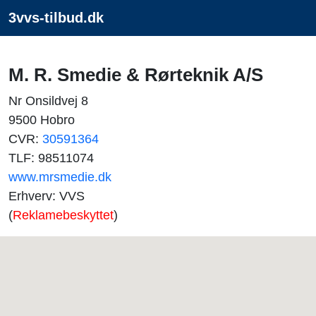
3vvs-tilbud.dk
M. R. Smedie & Rørteknik A/S
Nr Onsildvej 8
9500 Hobro
CVR:
30591364
TLF: 98511074
www.mrsmedie.dk
Erhverv: VVS
(
Reklamebeskyttet
)