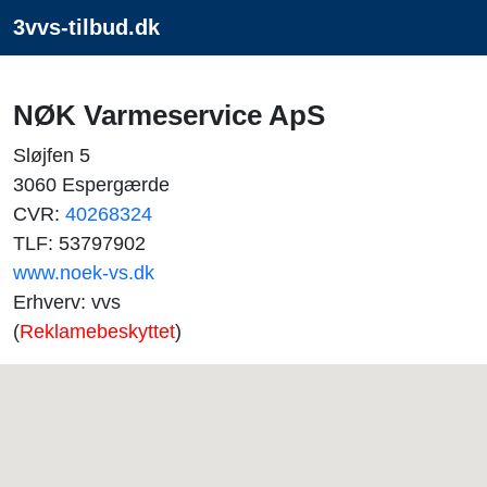
3vvs-tilbud.dk
NØK Varmeservice ApS
Sløjfen 5
3060 Espergærde
CVR:
40268324
TLF: 53797902
www.noek-vs.dk
Erhverv: vvs
(
Reklamebeskyttet
)