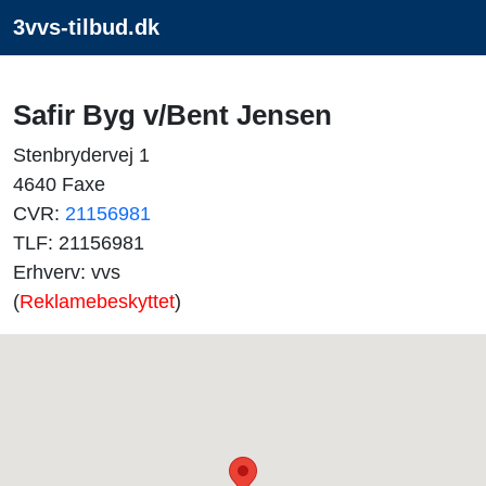
3vvs-tilbud.dk
Safir Byg v/Bent Jensen
Stenbrydervej 1
4640 Faxe
CVR:
21156981
TLF: 21156981
Erhverv: vvs
(
Reklamebeskyttet
)