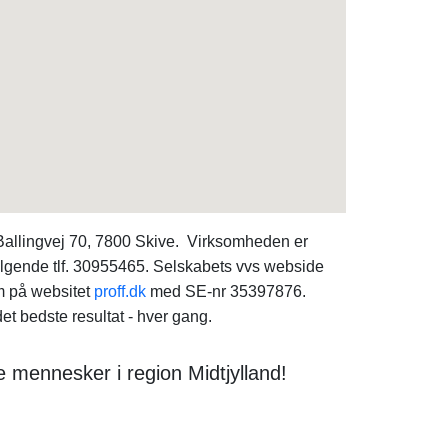
 Ballingvej 70, 7800 Skive. Virksomheden er
følgende tlf. 30955465. Selskabets vvs webside
m på websitet
proff.dk
med SE-nr 35397876.
t bedste resultat - hver gang.
 mennesker i region Midtjylland!