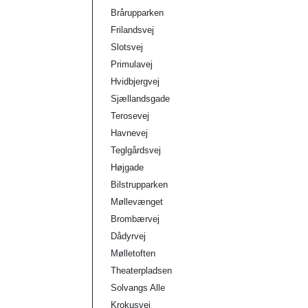
Brårupparken
Frilandsvej
Slotsvej
Primulavej
Hvidbjergvej
Sjællandsgade
Terosevej
Havnevej
Teglgårdsvej
Højgade
Bilstrupparken
Møllevænget
Brombærvej
Dådyrvej
Mølletoften
Theaterpladsen
Solvangs Alle
Krokusvej