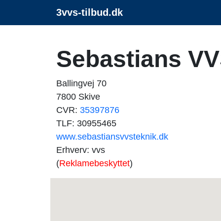
3vvs-tilbud.dk
Sebastians VV
Ballingvej 70
7800 Skive
CVR:
35397876
TLF: 30955465
www.sebastiansvvsteknik.dk
Erhverv: vvs
(
Reklamebeskyttet
)