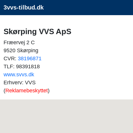
3vvs-tilbud.dk
Skørping VVS ApS
Fræervej 2 C
9520 Skørping
CVR:
38196871
TLF: 98391818
www.svvs.dk
Erhverv: VVS
(
Reklamebeskyttet
)