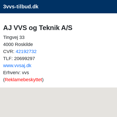
3vvs-tilbud.dk
AJ VVS og Teknik A/S
Tingvej 33
4000 Roskilde
CVR:
42192732
TLF: 20699297
www.vvsaj.dk
Erhverv: vvs
(
Reklamebeskyttet
)