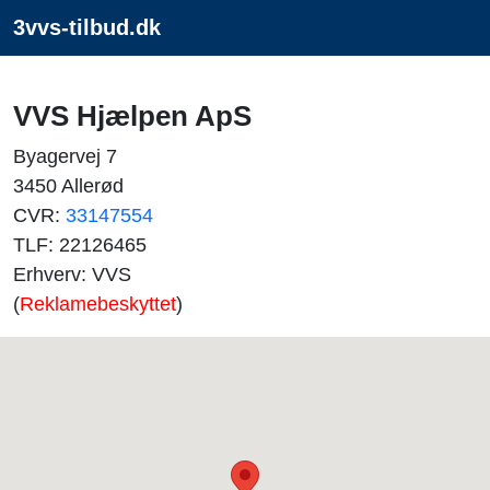
3vvs-tilbud.dk
VVS Hjælpen ApS
Byagervej 7
3450 Allerød
CVR:
33147554
TLF: 22126465
Erhverv: VVS
(
Reklamebeskyttet
)