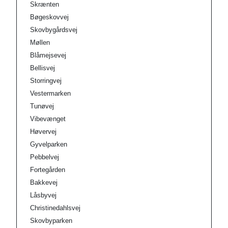
Skrænten
Bøgeskovvej
Skovbygårdsvej
Møllen
Blåmejsevej
Bellisvej
Storringvej
Vestermarken
Tunøvej
Vibevænget
Høvervej
Gyvelparken
Pebbelvej
Fortegården
Bakkevej
Låsbyvej
Christinedahlsvej
Skovbyparken