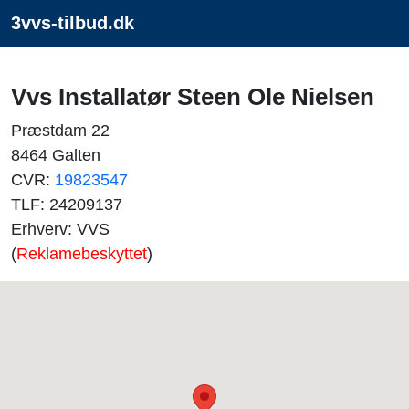
3vvs-tilbud.dk
Vvs Installatør Steen Ole Nielsen
Præstdam 22
8464 Galten
CVR:
19823547
TLF: 24209137
Erhverv: VVS
(
Reklamebeskyttet
)