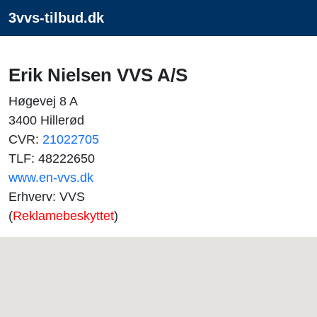
3vvs-tilbud.dk
Erik Nielsen VVS A/S
Høgevej 8 A
3400 Hillerød
CVR:
21022705
TLF: 48222650
www.en-vvs.dk
Erhverv: VVS
(
Reklamebeskyttet
)